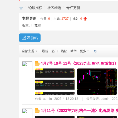
论坛指标
社区精选
专栏更新
专栏更新
今日:
0
|
主题:
1727
|
排名:
4
版主:
叶梵宸
叶
»
›
›
发新帖
全部主题
最新
热门
热帖
精华
更多
4月7号 10号 11号《2023九仙鱼池 鱼游
梵
作者:
admin
2023-4-13 20:18
|
最后发表:
admin
202
4月11号《2023主力机构合一池》电魂网络