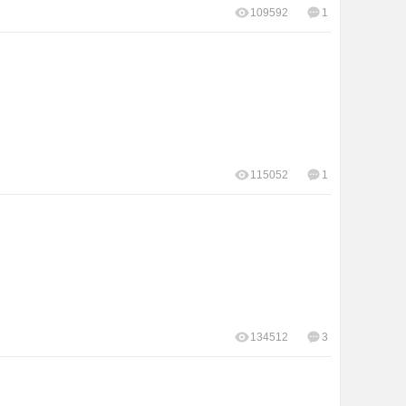
109592
1
115052
1
134512
3