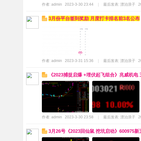
作者:
admin
2023-3-30 23:44
|
最后发表:
漂泊浪子
2
3月份平台签到奖励 月度打卡排名前3名公布
作者:
admin
2023-3-31 15:36
|
最后发表:
漂泊浪子
2
《2023捕捉启爆 +埋伏起飞组合》兆威机电
作者:
admin
2023-3-30 23:58
|
最后发表:
漂泊浪子
2
3月26号《2023回仙鼠 挖坑启动》600975