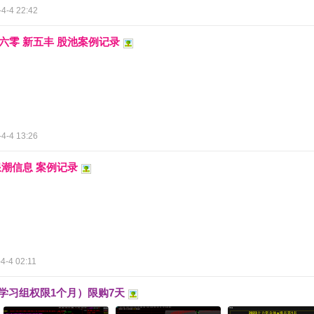
4-4 22:42
三六零 新五丰 股池案例记录
4-4 13:26
浪潮信息 案例记录
4-4 02:11
+学习组权限1个月）限购7天