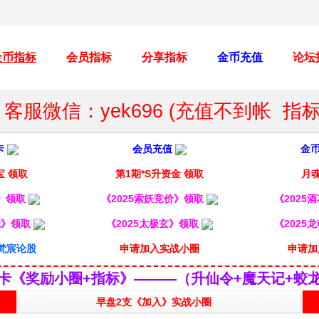
金币指标
会员指标
分享指标
金币充值
论坛
客服微信：yek696 (充值不到帐 
卡
会员充值
金
宝 领取
第1期*S升资金 领取
月魂
妖》领取
《2025索妖竞价》领取
《2025
镜》领取
《2025太极玄》领取
《2025
梵宸论股
申请加入实战小圈
申请加
卡《奖励小圈+指标》———（升仙令+魔天记+蛟
早盘2支《加入》实战小圈