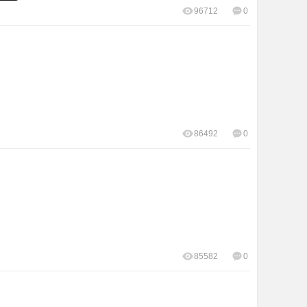
96712
0
86492
0
85582
0