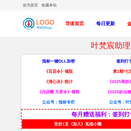
设为首页
收藏本站
导读首页
每日更新
叶梵宸助理 
指标一键DLL加密
签到打
《百花令》领取
第1期*七
《清心决》统计
《2025尾
《内训圈 天君令》领取
《2025妖仙
公众号：指标专栏
公众号：叶
每月赠送福利：签到打
竞价1支《加入》实战小圈