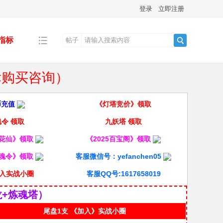
登录
立即注册
指标
帖子
搜
指标购买咨询）
索
币充值
《灯塔竞价》领取
令 领取
九妖塔 领取
酒花仙》领取
《2025百宝阁》领取
龙魂令》领取
客服微信号：yefanchen05
入实战小圈
客服QQ号:1617658019
龙+炼魂塔）
尾盘1支 《加入》实战小圈