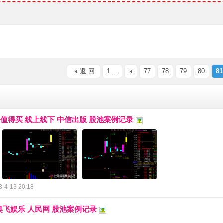
返 回
1 ...
77
78
79
80
81
第1》值得买 线上线下 中信出版 股池案例记录
3-4-13 20:18
 奥飞娱乐 人民网 股池案例记录