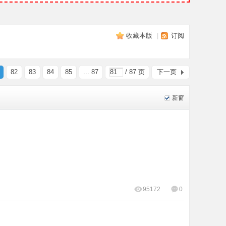
收藏本版
|
订阅
82
83
84
85
... 87
/ 87 页
下一页
新窗
95172
0