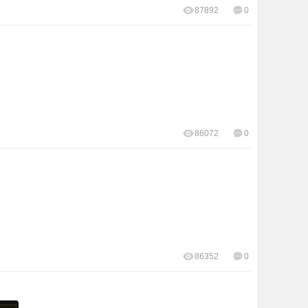
87892
0
86072
0
86352
0