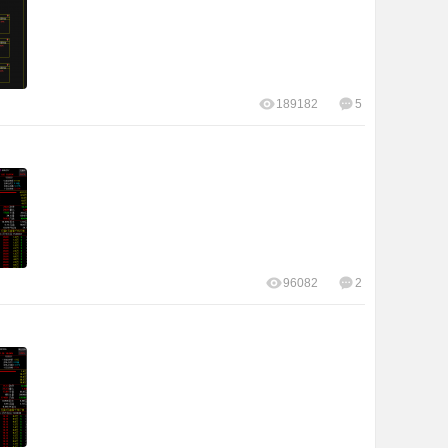
189182
5
96082
2