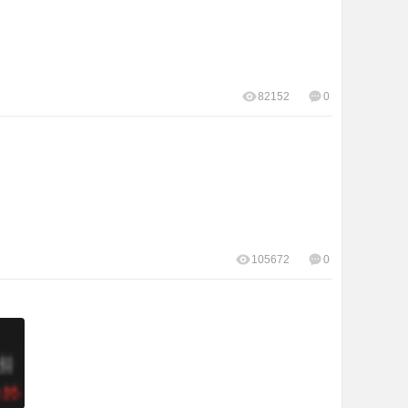
82152
0
105672
0