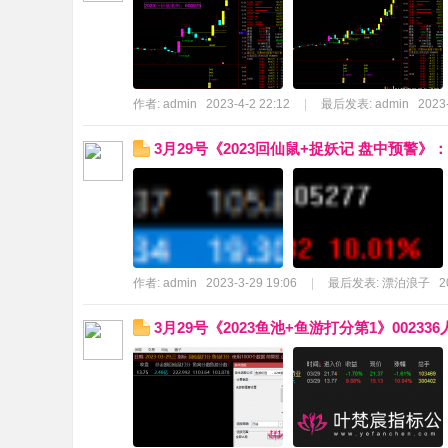
作者:
admin
2023-4-2 22:12
|
最后发表:
admin
2023-
3月29号《2023回仙鼠+捉妖记 盘中预警》
作者:
admin
2023-3-29 19:06
|
最后发表:
漂泊浪子
2
3月29号《2023鱼池+鱼游打分第1》00233