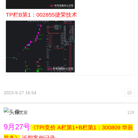
TP栏B第1：002855捷荣技术
2023-9-27 16:54
叶梵宸
12
#
9月27号
《TPI竞价 A栏第1+B栏第1：
300809 华辰
装备
》
近期案例记录