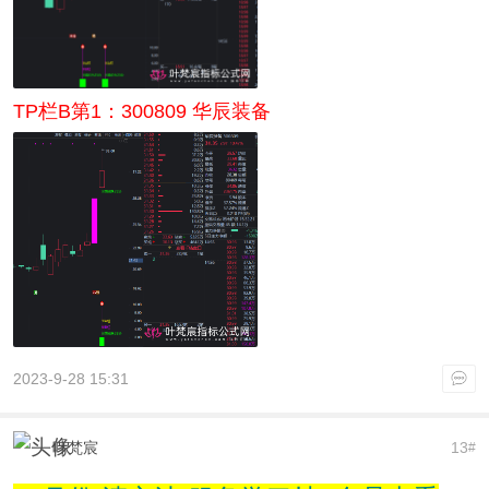
TP栏B第1：300809 华辰装备
2023-9-28 15:31
叶梵宸
13
#