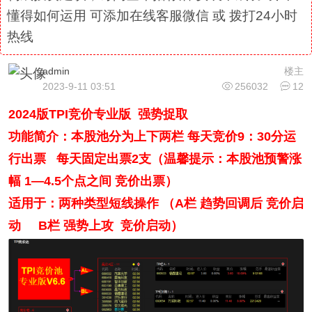
懂得如何运用 可添加在线客服微信 或 拨打24小时
热线
admin
楼主
2023-9-11 03:51
256032
12
2024版TPI竞价专业版 强势捉取
功能简介：本股池分为上下两栏 每天竞价9：30分运
行出票 每天固定出票2支（温馨提示：本股池预警涨
幅 1—4.5个点之间 竞价出票）
适用于：两种类型短线操作 （A栏 趋势回调后 竞价启
动 B栏 强势上攻 竞价启动）