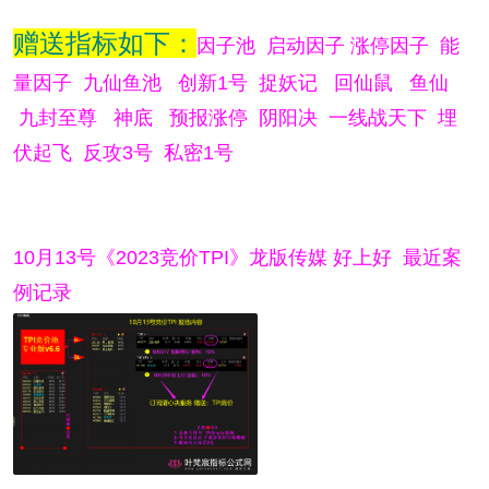
赠送指标如下：
因子池 启动因子 涨停因子 能
量因子 九仙鱼池 创新1号 捉妖记 回仙鼠 鱼仙
九封至尊 神底 预报涨停 阴阳决 一线战天下 埋
伏起飞 反攻3号 私密1号
10月13号《2023竞价TPI》龙版传媒 好上好 最近案
例记录