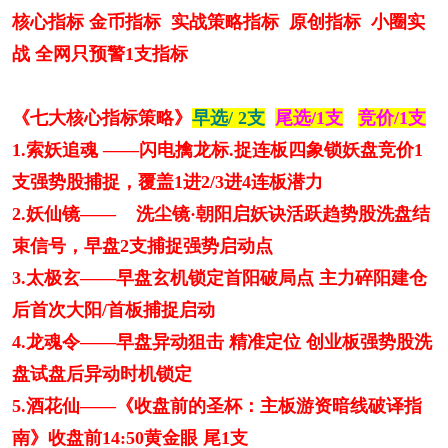
核心指标 金币指标 实战策略指标 原创指标 小圈实
战 全网只预警1支指标
《七大核心指标策略》
早选/ 2支
尾选/1支
竞价/1支
1.索妖追魂 ——闪电擒龙标.捉连板四象锁妖盘竞价1
支强势股捕捉，覆盖1进2/3进4连板潜力
2.妖仙镜—— 洗尘镜·朝阳启妖诀活跃趋势股洗盘结
束信号，早盘2支捕捉强势启动点
3.太极玄——早盘玄机锁定首阳破局点 主力碎阳建仓
后首次大阳/首板捕捉启动
4.龙魂令——早盘异动狙击 精准定位 创业板强势股洗
盘试盘后异动时机锁定
5.酒花仙——《收盘前的圣杯：主板游资暗线破译指
南》收盘前14:50黄金眼 尾1支