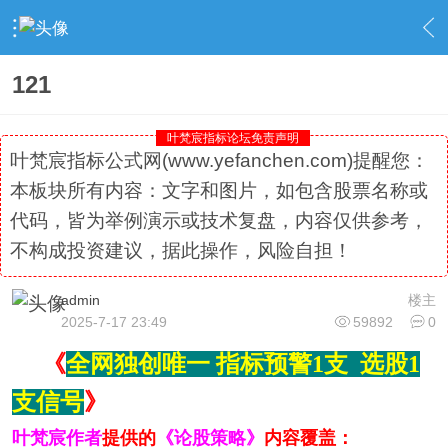
›
社区精选
›
专栏更新
›
内容
121
叶梵宸指标论坛免责声明
叶梵宸指标公式网(www.yefanchen.com)提醒您：
本板块所有内容：文字和图片，如包含股票名称或
代码，皆为举例演示或技术复盘，内容仅供参考，
不构成投资建议，据此操作，风险自担！
admin
楼主
2025-7-17 23:49
59892
0
《
全网独创唯一 指标预警1支 选股1
支信号
》
叶梵宸作者
提供的
《论股策略》
内容覆盖：