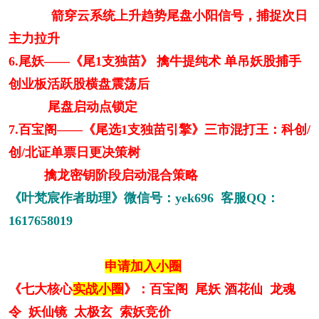
箭穿云系统上升趋势尾盘小阳信号，捕捉次日
主力拉升
6.尾妖——《尾1支独苗》 擒牛提纯术 单吊妖股捕手
创业板活跃股横盘震荡后
尾盘启动点锁定
7.百宝阁——《尾选1支独苗引擎》三市混打王：科创/
创/北证单票日更决策树
擒龙密钥阶段启动混合策略
《叶梵宸作者助理》微信号：yek696 客服QQ：
1617658019
申请加入小圈
《七大核心
实战小圈
》：百宝阁 尾妖 酒花仙 龙魂
令 妖仙镜 太极玄 索妖竞价