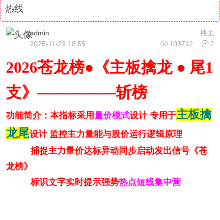
热线
admin
楼主
2025-11-23 18:55
103712
2
2026苍龙榜●《主板擒龙 ● 尾1
支》—————斩榜
主板擒
功能简介：本指标采用
量价模式
设计 专用于
龙尾
设计 监控主力量能与股价运行逻辑原理
捕捉主力量价达标异动同步启动发出信号《苍
龙榜》
标识文字实时提示强势
热点短线集中营