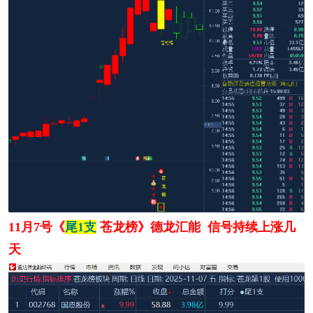
11月7号《
尾1支
苍龙榜》德龙汇能 信号持续上涨几
天