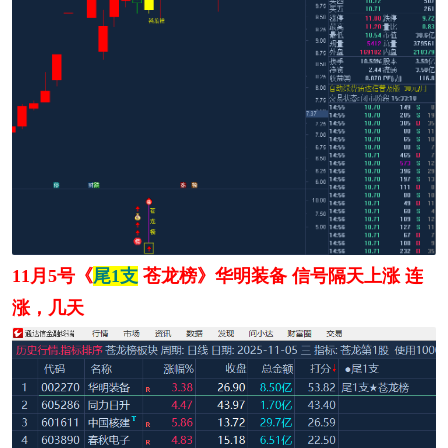
11月5号《
尾1支
苍龙榜》华明装备 信号隔天上涨 连
涨，几天