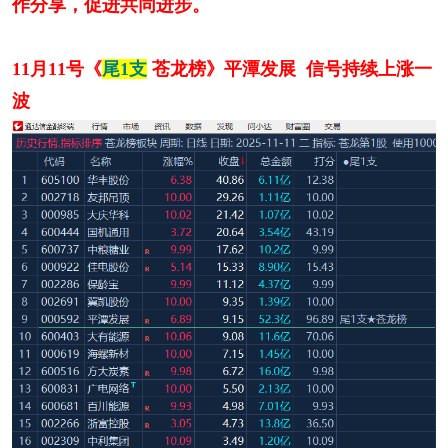
作分享，促进共同进步。
11月11号《
尾1支
苍龙榜》平潭发展 信号持续上涨一
波