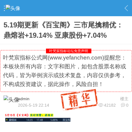
›
社区精选
›
专栏更新
›
内容
5.19期更新《百宝阁》三市尾擒精优：
鼎熔岩+19.14% 亚康股份+7.04%
叶梵宸指标论坛免责声明
叶梵宸指标公式网(www.yefanchen.com)提醒您：
本板块所有内容：文字和图片，如包含股票名称或
代码，皆为举例演示或技术复盘，内容仅供参考，
不构成投资建议，据此操作，风险自担！
admin
楼主
2026-5-19 22:14
42182
0