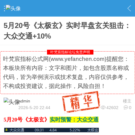
›
社区精选
›
专栏更新
›
内容
5月20号《太极玄》实时早盘玄关狙击：
大众交通+10%
叶梵宸指标论坛免责声明
叶梵宸指标公式网(www.yefanchen.com)提醒您：
本板块所有内容：文字和图片，如包含股票名称或
代码，皆为举例演示或技术复盘，内容仅供参考，
不构成投资建议，据此操作，风险自担！
admin
楼主
2026-5-20 22:44
42602
0
5月20号《太极玄》
实时预警：大众交通