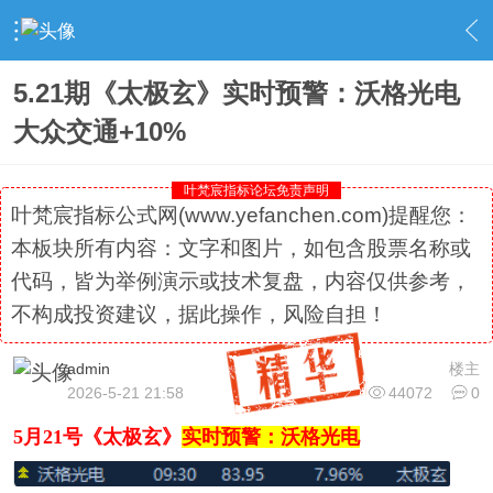
›
社区精选
›
专栏更新
›
内容
5.21期《太极玄》实时预警：沃格光电
大众交通+10%
叶梵宸指标论坛免责声明
叶梵宸指标公式网(www.yefanchen.com)提醒您：
本板块所有内容：文字和图片，如包含股票名称或
代码，皆为举例演示或技术复盘，内容仅供参考，
不构成投资建议，据此操作，风险自担！
admin
楼主
2026-5-21 21:58
44072
0
5月21号《太极玄》
实时预警：沃格光电