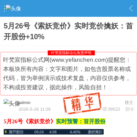
›
社区精选
›
专栏更新
›
内容
5月26号《索妖竞价》实时竞价擒妖：首
开股份+10%
叶梵宸指标论坛免责声明
叶梵宸指标公式网(www.yefanchen.com)提醒您：
本板块所有内容：文字和图片，如包含股票名称或
代码，皆为举例演示或技术复盘，内容仅供参考，
不构成投资建议，据此操作，风险自担！
admin
楼主
2026-5-26 11:05
39522
0
5月26号《索妖竞价》
实时预警：首开股份