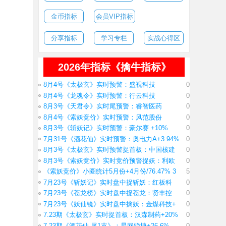
金币指标
会员VIP指标
分享指标
学习专栏
实战心得区
2026年指标《擒牛指标》
8月4号《太极玄》实时预警：盛视科技
0
8月4号《龙魂令》实时预警：行云科技
0
8月3号《天君令》实时尾预警：睿智医药
0
8月4号《索妖竞价》实时预警：风范股份
0
8月3号《斩妖记》实时预警：豪尔赛 +10%
0
7月31号《酒花仙》实时预警：奥电力A+3.94%
0
8月3号《太极玄》实时预警捉首板：中国核建
0
8月3号《索妖竞价》实时竞价预警捉妖：利欧
0
《索妖竞价》小圈统计5月份+4月份/76.47% 3
5
7月23号《斩妖记》实时盘中捉斩妖：红板科
0
7月23号《苍龙榜》实时盘中捉苍龙：贤丰控
0
7月23号《妖仙镜》实时盘中擒妖：金煤科技+
0
7.23期《太极玄》实时捉首板：汉森制药+20%
0
7.23期《酒花仙 尾1支》：星网锐捷+26.6%
0