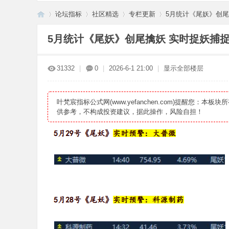
论坛指标
社区精选
专栏更新
5月统计《尾妖》创尾擒
5月统计《尾妖》创尾擒妖 实时捉妖捕捉
叶
»
›
›
›
31332
|
0
|
2026-6-1 21:00
|
显示全部楼层
叶梵宸指标公式网(www.yefanchen.com)提醒
供参考，不构成投资建议，据此操作，风险自担！
梵