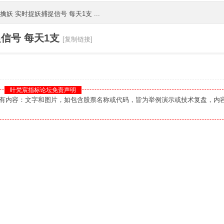
妖 实时捉妖捕捉信号 每天1支 ...
信号 每天1支
[复制链接]
叶梵宸指标论坛免责声明
您：本板块所有内容：文字和图片，如包含股票名称或代码，皆为举例演示或技术复盘，内