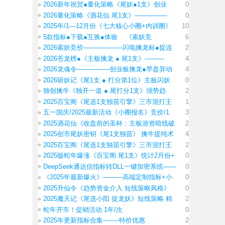
2026新年祝贺●量化策略《尾妖●1支》创业
0
2026量化策略《酒花仙 尾1支》—————
0
2025年/1—12月份《七大核心小圈+内训圈》
10
5款指标●下载●互换●体验 《索妖竞
6
2026索妖竞价——————闪电擒龙标●捉连
2
2026苍龙榜●《主板擒龙 ● 尾1支》———
4
2026龙魂令—————创业板擒龙●早盘异动
4
2026斩妖记《尾1支 ● 打分第1位》主板闪妖
0
独创擒牛《独开一道 ● 尾打分1支》强势趋
2
2025百宝阁《尾选1支独苗引擎》三市混打王
1
五一国庆/2025最新活动《小圈报名》竞价/1
3
2025酒花仙《收盘前的圣杯：主板游资暗线破
2
2025创市尾妖密钥《尾1支独苗》 擒牛提纯术
4
2025百宝阁《尾选1支独苗引擎》三市混打王
2
2025版蛇年爆涨《百宝阁 尾1支》统计2月份+
0
DeepSeek通达信指标转DLL一键加密系统——
0
《2025年最新爆火》———高端定制指标+小
0
2025升仙令《趋势资金介入 短线策略风格》
0
2025魔天记《尾选小阳 捉龙妖》短线策略 精
2
蛇年开市！促销活动 1年/次
0
2025年更新指标合集--------特价优惠
2