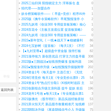
2025三仙归洞 阳指锁定主力 浮筹振仓 盘
0
招代理——加盟合作
1
妖令榜策略软件——《 早盘+竞价》程序AI外
1
2025版《擒牛令策略软件》早尾预报涨停 小
2
2025九妖塔《创业300 专用捉首板策略》核心
1
2024百花令《主板主攻底位置 捉首板策略》
0
2024九妖塔《创业300 专用捉首板策略》——
0
2022●新年贺礼《 一线★战天下★稳健爆利
86
2024七宝妙树《捉首板》《每天1支》《不打
34
【●九封至尊●】超级盘中资金版 涨停打板
82
2021涨停续力 新创意优品 打穿主力控盘寻最
308
2022版●三阴战法●短线强势爆涨 捉板利器
196
2022●预报涨停升级《●短线预报升级版附带
202
2024资金1号《每天盘中 主选①支》《无忧
7
举报
2024灯塔竞价 每天1支《专业竞价出票9：25
54
2024资金1号*热点打分取1《K线时时追踪 主
32
2022创新组合升级主浪利器 捉牛 捉妖 前后
196
返回列表
2024龙年1号池 ●每天1支●《专业尾盘出票1
3
2021版佛光 （股市明灯）新品实战经验原创
53
2021异火恒天尺 新品股市衡量精准尺 短线桥
137
2022阴阳决升级 《尾盘阴线信号介入 升级版
75