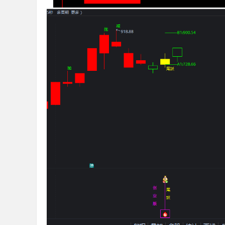
标
公
式