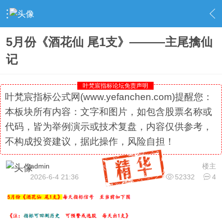
›
社区精选
›
专栏更新
›
内容
5月份《酒花仙 尾1支》———主尾擒仙
记
叶梵宸指标论坛免责声明
叶梵宸指标公式网(www.yefanchen.com)提醒您：
本板块所有内容：文字和图片，如包含股票名称或
代码，皆为举例演示或技术复盘，内容仅供参考，
不构成投资建议，据此操作，风险自担！
admin
楼主
2026-6-4 21:36
52332
4