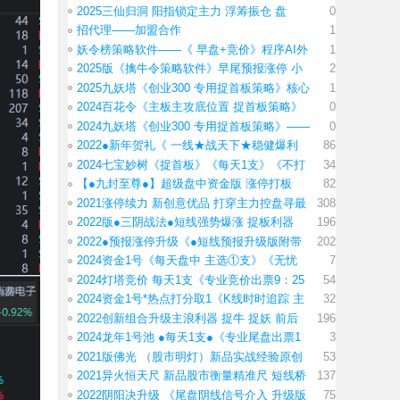
2025三仙归洞 阳指锁定主力 浮筹振仓 盘
0
招代理——加盟合作
1
妖令榜策略软件——《 早盘+竞价》程序AI外
1
2025版《擒牛令策略软件》早尾预报涨停 小
2
2025九妖塔《创业300 专用捉首板策略》核心
1
2024百花令《主板主攻底位置 捉首板策略》
0
2024九妖塔《创业300 专用捉首板策略》——
0
2022●新年贺礼《 一线★战天下★稳健爆利
86
2024七宝妙树《捉首板》《每天1支》《不打
34
【●九封至尊●】超级盘中资金版 涨停打板
82
2021涨停续力 新创意优品 打穿主力控盘寻最
308
2022版●三阴战法●短线强势爆涨 捉板利器
196
2022●预报涨停升级《●短线预报升级版附带
202
2024资金1号《每天盘中 主选①支》《无忧
7
2024灯塔竞价 每天1支《专业竞价出票9：25
54
2024资金1号*热点打分取1《K线时时追踪 主
32
2022创新组合升级主浪利器 捉牛 捉妖 前后
196
2024龙年1号池 ●每天1支●《专业尾盘出票1
3
2021版佛光 （股市明灯）新品实战经验原创
53
2021异火恒天尺 新品股市衡量精准尺 短线桥
137
2022阴阳决升级 《尾盘阴线信号介入 升级版
75