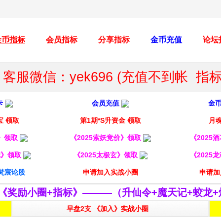
金币指标
会员指标
分享指标
金币充值
论坛
客服微信：yek696 (充值不到帐 
卡
会员充值
金
宝 领取
第1期*S升资金 领取
月魂
妖》领取
《2025索妖竞价》领取
《2025
镜》领取
《2025太极玄》领取
《2025
梵宸论股
申请加入实战小圈
申请加
《奖励小圈+指标》———（升仙令+魔天记+蛟龙+
早盘2支 《加入》实战小圈