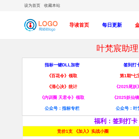
设为首页
收藏本站
导读首页
每日更新
叶梵宸助理 
指标一键DLL加密
签到打
《百花令》领取
第1期*七
《清心决》统计
《2025尾
《内训圈 天君令》领取
《2025妖仙
公众号：指标专栏
公众号：叶
福利：签到打卡
竞价1支 《加入》实战小圈