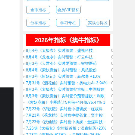
金币指标
会员VIP指标
分享指标
学习专栏
实战心得区
2026年指标《擒牛指标》
8月4号《太极玄》实时预警：盛视科技
0
8月4号《龙魂令》实时预警：行云科技
0
8月3号《天君令》实时尾预警：睿智医药
0
8月4号《索妖竞价》实时预警：风范股份
0
8月3号《斩妖记》实时预警：豪尔赛 +10%
0
7月31号《酒花仙》实时预警：奥电力A+3.94%
0
8月3号《太极玄》实时预警捉首板：中国核建
0
8月3号《索妖竞价》实时竞价预警捉妖：利欧
0
《索妖竞价》小圈统计5月份+4月份/76.47% 3
5
7月23号《斩妖记》实时盘中捉斩妖：红板科
0
7月23号《苍龙榜》实时盘中捉苍龙：贤丰控
0
7月23号《妖仙镜》实时盘中擒妖：金煤科技+
0
7.23期《太极玄》实时捉首板：汉森制药+20%
0
7.23期《酒花仙 尾1支》：星网锐捷+26.6%
0