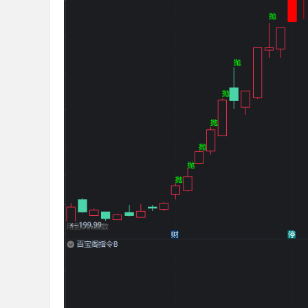
标
公
式