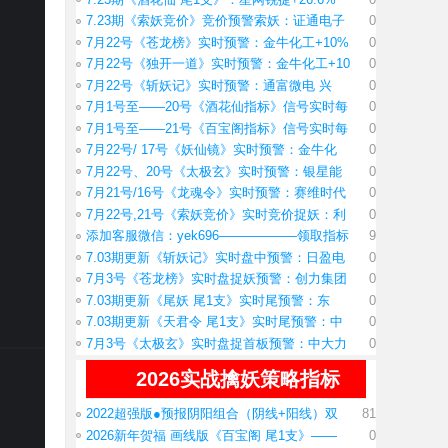
7.23期《索妖竞价》竞价预警索妖：证通电子
0
7月22号《苍龙榜》实时预警：金牛化工+10%
0
7月22号《独开一道》实时预警：金牛化工+10
0
7月22号《斩妖记》实时预警：通富微电 兴
0
7月1号至——20号《酒花仙指标》信号实时每
0
7月1号至——21号《百宝阁指标》信号实时每
0
7月22号/ 17号《妖仙镜》实时预警：金牛化
0
7月22号、20号《太极玄》实时预警：银星能
0
7月21号/16号《龙魂令》实时预警：赛维时代
0
7月22号,21号《索妖竞价》实时竞价捉妖：利
0
添加客服微信：yek696——————领取指标
9
7.03期更新《斩妖记》实时盘中预警：日盈电
0
7月3号《苍龙榜》实时盘捉妖预警：创力集团
0
7.03期更新《尾妖 尾1支》实时尾预警：东
0
7.03期更新《天君令 尾1支》实时尾预警：中
0
7月3号《太极玄》实时盘捉首板预警：中大力
0
2026实战擒妖策略指标
2022超强版●预报阴阳组合（阴线+阳线）双
81
2026新年贺福 画线版《百宝阁 尾1支》——
0