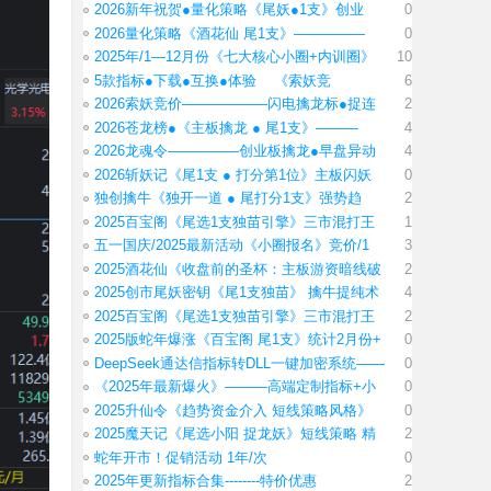
2026新年祝贺●量化策略《尾妖●1支》创业
0
2026量化策略《酒花仙 尾1支》—————
0
2025年/1—12月份《七大核心小圈+内训圈》
10
5款指标●下载●互换●体验 《索妖竞
6
2026索妖竞价——————闪电擒龙标●捉连
2
2026苍龙榜●《主板擒龙 ● 尾1支》———
4
2026龙魂令—————创业板擒龙●早盘异动
4
2026斩妖记《尾1支 ● 打分第1位》主板闪妖
0
独创擒牛《独开一道 ● 尾打分1支》强势趋
2
2025百宝阁《尾选1支独苗引擎》三市混打王
1
五一国庆/2025最新活动《小圈报名》竞价/1
3
2025酒花仙《收盘前的圣杯：主板游资暗线破
2
2025创市尾妖密钥《尾1支独苗》 擒牛提纯术
4
2025百宝阁《尾选1支独苗引擎》三市混打王
2
2025版蛇年爆涨《百宝阁 尾1支》统计2月份+
0
DeepSeek通达信指标转DLL一键加密系统——
0
《2025年最新爆火》———高端定制指标+小
0
2025升仙令《趋势资金介入 短线策略风格》
0
2025魔天记《尾选小阳 捉龙妖》短线策略 精
2
蛇年开市！促销活动 1年/次
0
2025年更新指标合集--------特价优惠
2