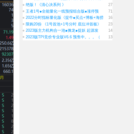
绝版！《清心决系列 》
27
王者1号●全能量化一线预报组合版●涨停预
71
2022分时指标量化版《捉牛●买点+博板+海捞
16
限购20份 《1号首池+1号分时 底位冲首板》
23
2023版主力机构合一池●擒龙●捉妖 起源发
14
2023版TPI竞价专业版V6.6 预售中。。。（
13