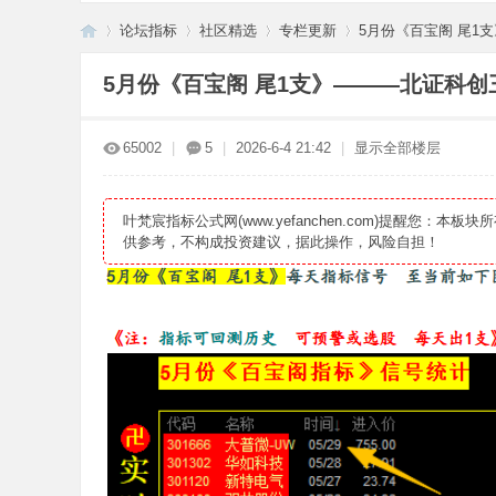
论坛指标
社区精选
专栏更新
5月份《百宝阁 尾1支
5月份《百宝阁 尾1支》———北证科
叶
»
›
›
›
65002
|
5
|
2026-6-4 21:42
|
显示全部楼层
叶梵宸指标公式网(www.yefanchen.com)提醒
供参考，不构成投资建议，据此操作，风险自担！
梵