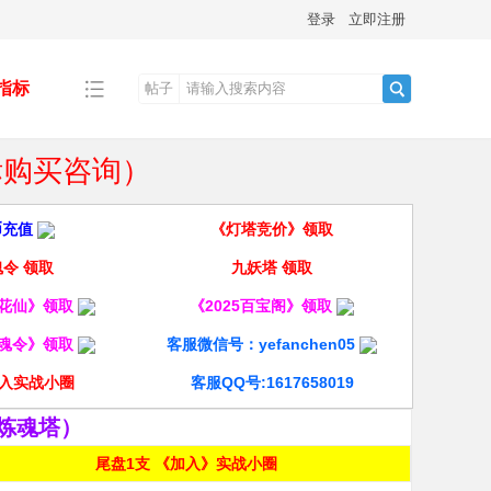
登录
立即注册
指标
帖子
搜
指标购买咨询）
索
币充值
《灯塔竞价》领取
令 领取
九妖塔 领取
酒花仙》领取
《2025百宝阁》领取
龙魂令》领取
客服微信号：yefanchen05
入实战小圈
客服QQ号:1617658019
炼魂塔）
尾盘1支 《加入》实战小圈