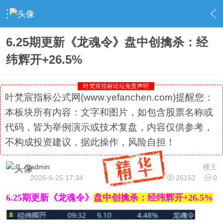
›
社区精选
›
专栏更新
›
内容
6.25期更新《龙魂令》盘中创擒杀：经
纬辉开+26.5%
叶梵宸指标论坛免责声明
叶梵宸指标公式网(www.yefanchen.com)提醒您：
本板块所有内容：文字和图片，如包含股票名称或
代码，皆为举例演示或技术复盘，内容仅供参考，
不构成投资建议，据此操作，风险自担！
admin
楼主
2026-6-25 17:34
26152
0
6.25期更新《龙魂令》
盘中创擒杀：经纬辉开+26.5%