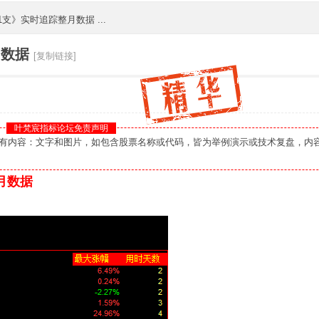
1支》实时追踪整月数据 ...
月数据
[复制链接]
叶梵宸指标论坛免责声明
您：本板块所有内容：文字和图片，如包含股票名称或代码，皆为举例演示或技术复盘，内
月数据
》