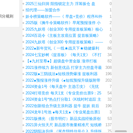
2025三仙归洞 阳指锁定主力 浮筹振仓 盘
0
招代理——加盟合作
1
积分规则
妖令榜策略软件——《 早盘+竞价》程序AI外
1
2025版《擒牛令策略软件》早尾预报涨停 小
2
2025九妖塔《创业300 专用捉首板策略》核心
1
2024百花令《主板主攻底位置 捉首板策略》
0
2024九妖塔《创业300 专用捉首板策略》——
0
2022●新年贺礼《 一线★战天下★稳健爆利
86
2024七宝妙树《捉首板》《每天1支》《不打
34
【●九封至尊●】超级盘中资金版 涨停打板
82
2021涨停续力 新创意优品 打穿主力控盘寻最
308
2022版●三阴战法●短线强势爆涨 捉板利器
196
2022●预报涨停升级《●短线预报升级版附带
202
2024资金1号《每天盘中 主选①支》《无忧
7
2024灯塔竞价 每天1支《专业竞价出票9：25
54
2024资金1号*热点打分取1《K线时时追踪 主
32
2022创新组合升级主浪利器 捉牛 捉妖 前后
196
2024龙年1号池 ●每天1支●《专业尾盘出票1
3
2021版佛光 （股市明灯）新品实战经验原创
53
2021异火恒天尺 新品股市衡量精准尺 短线桥
137
2022阴阳决升级 《尾盘阴线信号介入 升级版
75