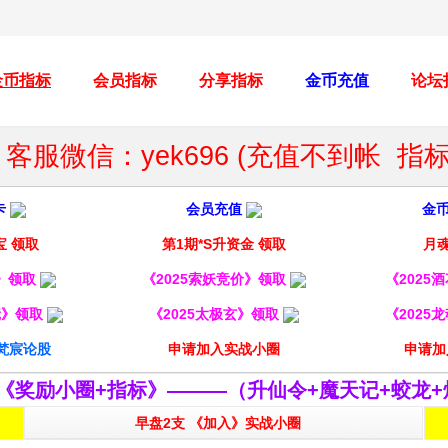
金币指标
会员指标
分享指标
金币充值
论坛
客服微信：yek696 (充值不到帐 
卡
会员充值
金
宝 领取
第1期*S升资金 领取
月魂
妖》领取
《2025索妖竞价》领取
《2025
镜》领取
《2025太极玄》领取
《2025
梵宸论股
申请加入实战小圈
申请加
《奖励小圈+指标》———（升仙令+魔天记+蛟龙+
早盘2支 《加入》实战小圈