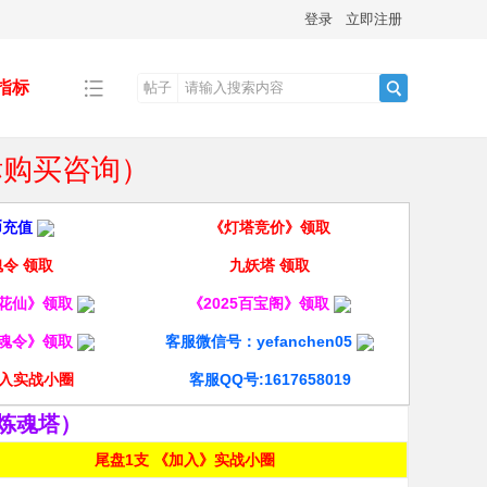
登录
立即注册
指标
帖子
搜
指标购买咨询）
索
币充值
《灯塔竞价》领取
令 领取
九妖塔 领取
酒花仙》领取
《2025百宝阁》领取
龙魂令》领取
客服微信号：yefanchen05
入实战小圈
客服QQ号:1617658019
炼魂塔）
尾盘1支 《加入》实战小圈