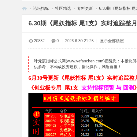
论坛指标
社区精选
专栏更新
6.30期《尾妖指标 尾
6.30期《尾妖指标 尾1支》实时追踪整
叶
»
›
›
›
20832
|
0
|
2026-6-30 21:25
|
显示全部楼层
叶梵宸指标公式网(www.yefanchen.com)提醒
供参考，不构成投资建议，据此操作，风险自担！
6月30号更新《尾妖指标 尾1支》实时追踪整
《创业板专用 尾1支
支持指标预警 与 回测
梵