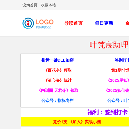
设为首页
收藏本站
导读首页
每日更新
叶梵宸助理 
指标一键DLL加密
签到打
《百花令》领取
第1期*七
《清心决》统计
《2025尾
《内训圈 天君令》领取
《2025妖仙
公众号：指标专栏
公众号：叶
福利：签到打卡
竞价1支 《加入》实战小圈