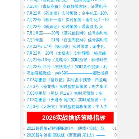
7.23期《索妖竞价》竞价预警索妖：证通电子
0
7月22号《苍龙榜》实时预警：金牛化工+10%
0
7月22号《独开一道》实时预警：金牛化工+10
0
7月22号《斩妖记》实时预警：通富微电 兴
0
7月1号至——20号《酒花仙指标》信号实时每
0
7月1号至——21号《百宝阁指标》信号实时每
0
7月22号/ 17号《妖仙镜》实时预警：金牛化
0
7月22号、20号《太极玄》实时预警：银星能
0
7月21号/16号《龙魂令》实时预警：赛维时代
0
7月22号,21号《索妖竞价》实时竞价捉妖：利
0
添加客服微信：yek696——————领取指标
9
7.03期更新《斩妖记》实时盘中预警：日盈电
0
7月3号《苍龙榜》实时盘捉妖预警：创力集团
0
7.03期更新《尾妖 尾1支》实时尾预警：东
0
7.03期更新《天君令 尾1支》实时尾预警：中
0
7月3号《太极玄》实时盘捉首板预警：中大力
0
2026实战擒妖策略指标
2022超强版●预报阴阳组合（阴线+阳线）双
81
2026新年贺福 画线版《百宝阁 尾1支》——
0