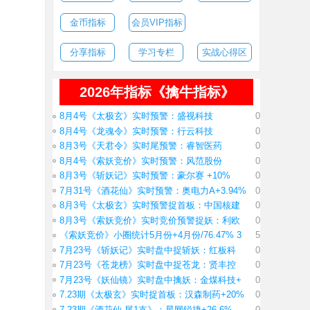
金币指标
会员VIP指标
分享指标
学习专栏
实战心得区
2026年指标《擒牛指标》
8月4号《太极玄》实时预警：盛视科技
0
8月4号《龙魂令》实时预警：行云科技
0
8月3号《天君令》实时尾预警：睿智医药
0
8月4号《索妖竞价》实时预警：风范股份
0
8月3号《斩妖记》实时预警：豪尔赛 +10%
0
7月31号《酒花仙》实时预警：奥电力A+3.94%
0
8月3号《太极玄》实时预警捉首板：中国核建
0
8月3号《索妖竞价》实时竞价预警捉妖：利欧
0
《索妖竞价》小圈统计5月份+4月份/76.47% 3
5
7月23号《斩妖记》实时盘中捉斩妖：红板科
0
7月23号《苍龙榜》实时盘中捉苍龙：贤丰控
0
7月23号《妖仙镜》实时盘中擒妖：金煤科技+
0
7.23期《太极玄》实时捉首板：汉森制药+20%
0
7.23期《酒花仙 尾1支》：星网锐捷+26.6%
0