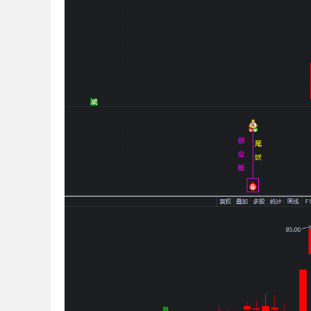
标
公
式