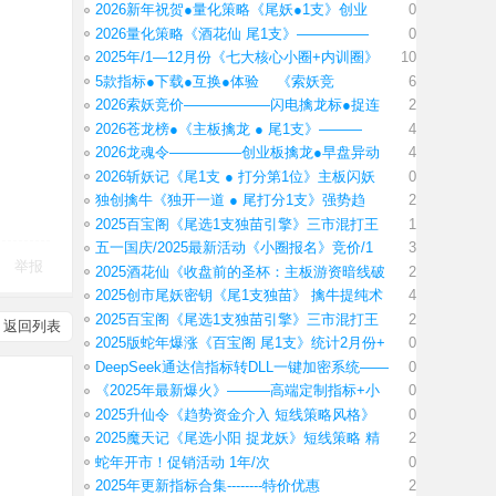
2026新年祝贺●量化策略《尾妖●1支》创业
0
2026量化策略《酒花仙 尾1支》—————
0
2025年/1—12月份《七大核心小圈+内训圈》
10
5款指标●下载●互换●体验 《索妖竞
6
2026索妖竞价——————闪电擒龙标●捉连
2
2026苍龙榜●《主板擒龙 ● 尾1支》———
4
2026龙魂令—————创业板擒龙●早盘异动
4
2026斩妖记《尾1支 ● 打分第1位》主板闪妖
0
独创擒牛《独开一道 ● 尾打分1支》强势趋
2
2025百宝阁《尾选1支独苗引擎》三市混打王
1
五一国庆/2025最新活动《小圈报名》竞价/1
3
举报
2025酒花仙《收盘前的圣杯：主板游资暗线破
2
2025创市尾妖密钥《尾1支独苗》 擒牛提纯术
4
2025百宝阁《尾选1支独苗引擎》三市混打王
2
返回列表
2025版蛇年爆涨《百宝阁 尾1支》统计2月份+
0
DeepSeek通达信指标转DLL一键加密系统——
0
《2025年最新爆火》———高端定制指标+小
0
2025升仙令《趋势资金介入 短线策略风格》
0
2025魔天记《尾选小阳 捉龙妖》短线策略 精
2
蛇年开市！促销活动 1年/次
0
2025年更新指标合集--------特价优惠
2