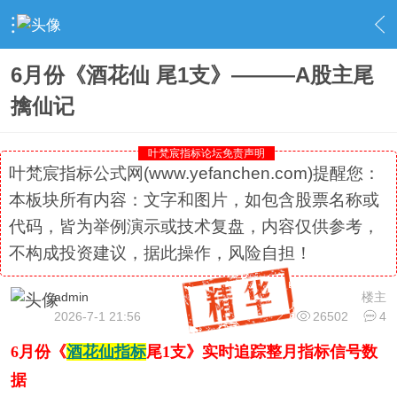
›
社区精选
›
专栏更新
›
内容
6月份《酒花仙 尾1支》———A股主尾
擒仙记
叶梵宸指标论坛免责声明
叶梵宸指标公式网(www.yefanchen.com)提醒您：
本板块所有内容：文字和图片，如包含股票名称或
代码，皆为举例演示或技术复盘，内容仅供参考，
不构成投资建议，据此操作，风险自担！
admin
楼主
2026-7-1 21:56
26502
4
6月份《
酒花仙指标
尾1支》实时追踪整月指标信号数
据