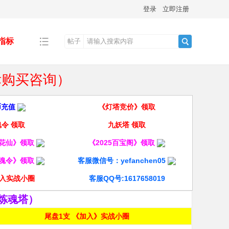
登录
立即注册
指标
帖子
搜
指标购买咨询）
索
币充值
《灯塔竞价》领取
令 领取
九妖塔 领取
酒花仙》领取
《2025百宝阁》领取
龙魂令》领取
客服微信号：yefanchen05
入实战小圈
客服QQ号:1617658019
炼魂塔）
尾盘1支 《加入》实战小圈