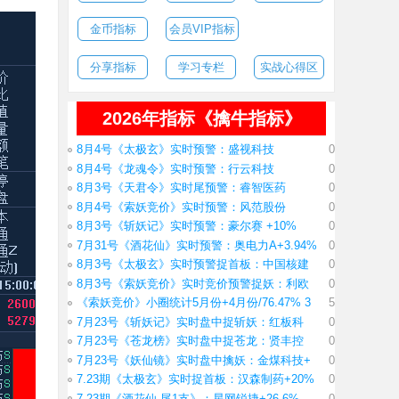
金币指标
会员VIP指标
分享指标
学习专栏
实战心得区
2026年指标《擒牛指标》
8月4号《太极玄》实时预警：盛视科技
0
8月4号《龙魂令》实时预警：行云科技
0
8月3号《天君令》实时尾预警：睿智医药
0
8月4号《索妖竞价》实时预警：风范股份
0
8月3号《斩妖记》实时预警：豪尔赛 +10%
0
7月31号《酒花仙》实时预警：奥电力A+3.94%
0
8月3号《太极玄》实时预警捉首板：中国核建
0
8月3号《索妖竞价》实时竞价预警捉妖：利欧
0
《索妖竞价》小圈统计5月份+4月份/76.47% 3
5
7月23号《斩妖记》实时盘中捉斩妖：红板科
0
7月23号《苍龙榜》实时盘中捉苍龙：贤丰控
0
7月23号《妖仙镜》实时盘中擒妖：金煤科技+
0
7.23期《太极玄》实时捉首板：汉森制药+20%
0
7.23期《酒花仙 尾1支》：星网锐捷+26.6%
0