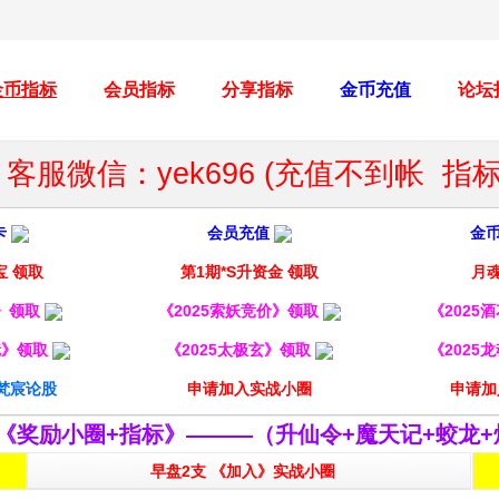
金币指标
会员指标
分享指标
金币充值
论坛
客服微信：yek696 (充值不到帐 
卡
会员充值
金
宝 领取
第1期*S升资金 领取
月魂
妖》领取
《2025索妖竞价》领取
《2025
镜》领取
《2025太极玄》领取
《2025
梵宸论股
申请加入实战小圈
申请加
《奖励小圈+指标》———（升仙令+魔天记+蛟龙+
早盘2支 《加入》实战小圈