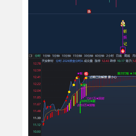
标
公
式