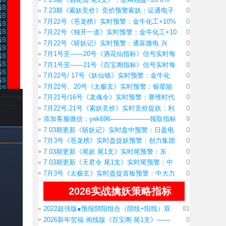
7.23期《索妖竞价》竞价预警索妖：证通电子
0
7月22号《苍龙榜》实时预警：金牛化工+10%
0
7月22号《独开一道》实时预警：金牛化工+10
0
7月22号《斩妖记》实时预警：通富微电 兴
0
7月1号至——20号《酒花仙指标》信号实时每
0
7月1号至——21号《百宝阁指标》信号实时每
0
7月22号/ 17号《妖仙镜》实时预警：金牛化
0
7月22号、20号《太极玄》实时预警：银星能
0
7月21号/16号《龙魂令》实时预警：赛维时代
0
7月22号,21号《索妖竞价》实时竞价捉妖：利
0
添加客服微信：yek696——————领取指标
9
7.03期更新《斩妖记》实时盘中预警：日盈电
0
7月3号《苍龙榜》实时盘捉妖预警：创力集团
0
7.03期更新《尾妖 尾1支》实时尾预警：东
0
7.03期更新《天君令 尾1支》实时尾预警：中
0
7月3号《太极玄》实时盘捉首板预警：中大力
0
2026实战擒妖策略指标
2022超强版●预报阴阳组合（阴线+阳线）双
81
2026新年贺福 画线版《百宝阁 尾1支》——
0