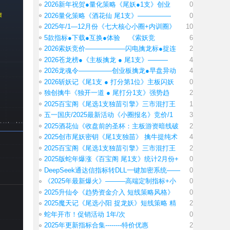
2026新年祝贺●量化策略《尾妖●1支》创业
0
2026量化策略《酒花仙 尾1支》—————
0
2025年/1—12月份《七大核心小圈+内训圈》
10
5款指标●下载●互换●体验 《索妖竞
6
2026索妖竞价——————闪电擒龙标●捉连
2
2026苍龙榜●《主板擒龙 ● 尾1支》———
4
2026龙魂令—————创业板擒龙●早盘异动
4
2026斩妖记《尾1支 ● 打分第1位》主板闪妖
0
独创擒牛《独开一道 ● 尾打分1支》强势趋
2
2025百宝阁《尾选1支独苗引擎》三市混打王
1
五一国庆/2025最新活动《小圈报名》竞价/1
3
2025酒花仙《收盘前的圣杯：主板游资暗线破
2
2025创市尾妖密钥《尾1支独苗》 擒牛提纯术
4
2025百宝阁《尾选1支独苗引擎》三市混打王
2
2025版蛇年爆涨《百宝阁 尾1支》统计2月份+
0
DeepSeek通达信指标转DLL一键加密系统——
0
《2025年最新爆火》———高端定制指标+小
0
2025升仙令《趋势资金介入 短线策略风格》
0
2025魔天记《尾选小阳 捉龙妖》短线策略 精
2
蛇年开市！促销活动 1年/次
0
2025年更新指标合集--------特价优惠
2