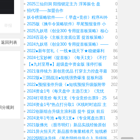
2025三仙归洞 阳指锁定主力 浮筹振仓 盘
0
招代理——加盟合作
1
妖令榜策略软件——《 早盘+竞价》程序AI外
1
2025版《擒牛令策略软件》早尾预报涨停 小
2
举报
2025九妖塔《创业300 专用捉首板策略》核心
1
2024百花令《主板主攻底位置 捉首板策略》
0
返回列表
2024九妖塔《创业300 专用捉首板策略》——
0
2022●新年贺礼《 一线★战天下★稳健爆利
86
2024七宝妙树《捉首板》《每天1支》《不打
34
【●九封至尊●】超级盘中资金版 涨停打板
82
2021涨停续力 新创意优品 打穿主力控盘寻最
308
2022版●三阴战法●短线强势爆涨 捉板利器
196
2022●预报涨停升级《●短线预报升级版附带
202
2024资金1号《每天盘中 主选①支》《无忧
7
2024灯塔竞价 每天1支《专业竞价出票9：25
54
2024资金1号*热点打分取1《K线时时追踪 主
32
积分规则
2022创新组合升级主浪利器 捉牛 捉妖 前后
196
2024龙年1号池 ●每天1支●《专业尾盘出票1
3
2021版佛光 （股市明灯）新品实战经验原创
53
2021异火恒天尺 新品股市衡量精准尺 短线桥
137
2022阴阳决升级 《尾盘阴线信号介入 升级版
75