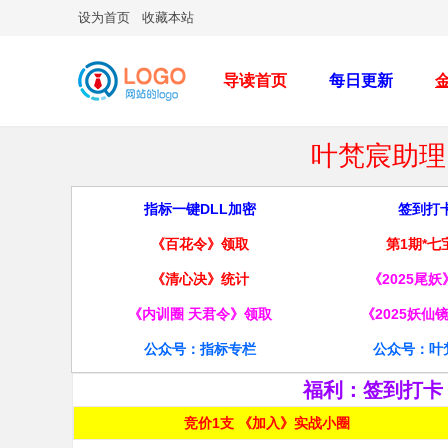
设为首页
收藏本站
导读首页
每日更新
叶梵宸助理 
指标一键DLL加密
签到打
《百花令》领取
第1期*七
《清心决》统计
《2025尾
《内训圈 天君令》领取
《2025妖仙
公众号：指标专栏
公众号：叶
福利：签到打卡
竞价1支 《加入》实战小圈