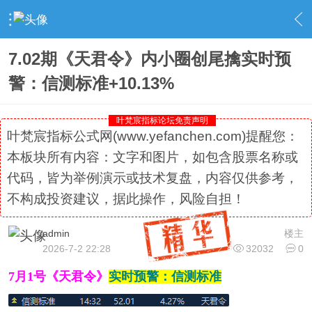
›
社区精选
›
专栏更新
›
内容
7.02期《天君令》内小圈创尾擒实时预
警：信测标准+10.13%
叶梵宸指标论坛免责声明
叶梵宸指标公式网(www.yefanchen.com)提醒您：
本板块所有内容：文字和图片，如包含股票名称或
代码，皆为举例演示或技术复盘，内容仅供参考，
不构成投资建议，据此操作，风险自担！
admin
楼主
2026-7-2 22:28
32032
0
7月1号《天君令》
实时预警：信测标准