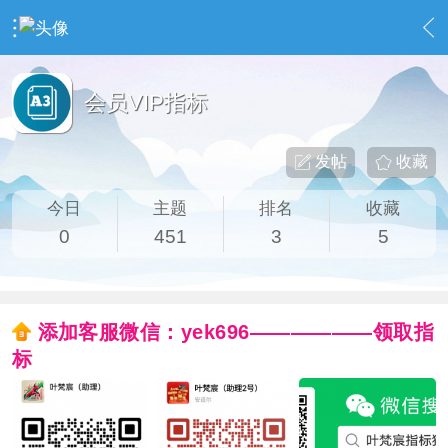
›
社区精选
›
会员VIP指标
会员VIP指标
发帖
收藏
今日
主题
排名
收藏
0
451
3
5
添加客服微信：yek696——————领取指
标