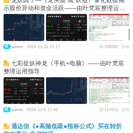
龙妖因子—（龙头股 或 妖股）量化数据揭
示股价异动和资金活跃——由叶梵宸整理运用
指导
admin
2024-12-11 21:17
106582
0
七彩捉妖神龙《手机+电脑》——由叶梵宸
整理运用指导
admin
2024-12-5 17:42
117012
0
通达信《●高抛低吸●指标公式》买在转折