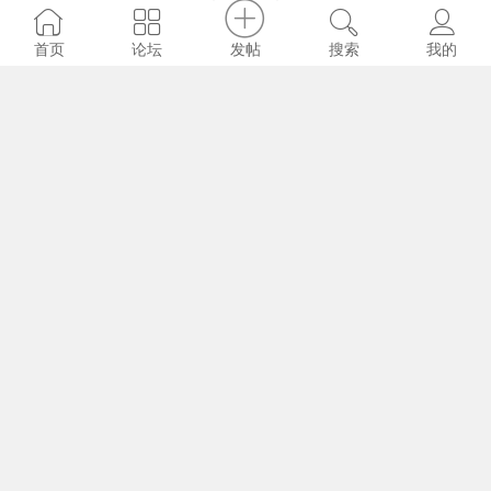
通达信顶底趋势操盘指标公式，如何判断一
支股票的趋势？
发帖
首页
论坛
搜索
我的
九转妖
2024-4-30 13:35
110642
0
通达信倍量过左侧指标公式，什么是倍量过
左峰战法？
九转妖
2024-4-30 13:31
98392
0
通达信二次MACD金叉指标公式，macd二