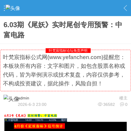
›
社区精选
›
专栏更新
›
内容
6.03期《尾妖》实时尾创专用预警：中
富电路
叶梵宸指标论坛免责声明
叶梵宸指标公式网(www.yefanchen.com)提醒您：
本板块所有内容：文字和图片，如包含股票名称或
代码，皆为举例演示或技术复盘，内容仅供参考，
不构成投资建议，据此操作，风险自担！
admin
楼主
2026-6-3 23:00
36582
0