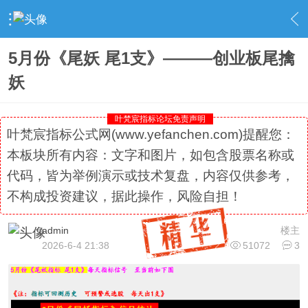
›
社区精选
›
专栏更新
›
内容
5月份《尾妖 尾1支》———创业板尾擒
妖
叶梵宸指标论坛免责声明
叶梵宸指标公式网(www.yefanchen.com)提醒您：
本板块所有内容：文字和图片，如包含股票名称或
代码，皆为举例演示或技术复盘，内容仅供参考，
不构成投资建议，据此操作，风险自担！
admin
楼主
2026-6-4 21:38
51072
3