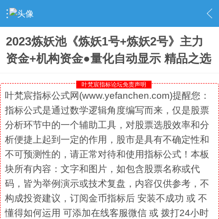
›
社区精选
›
金币指标
›
内容
2023炼妖池《炼妖1号+炼妖2号》主力
资金+机构资金●量化自动显示 精品之选
叶梵宸指标论坛免责声明
叶梵宸指标公式网(www.yefanchen.com)提醒您：
指标公式是通过数学逻辑角度编写而来，仅是股票
分析环节中的一个辅助工具，对股票选股效率和分
析便捷上起到一定的作用，股市是具有不确定性和
不可预测性的，请正常对待和使用指标公式！本板
块所有内容：文字和图片，如包含股票名称或代
码，皆为举例演示或技术复盘，内容仅供参考，不
构成投资建议，订阅金币指标后 安装不成功 或 不
懂得如何运用 可添加在线客服微信 或 拨打24小时