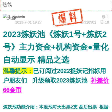
热线
admin
楼主
2023-7-31 19:27
328902
18
2023炼妖池《炼妖1号+炼妖2
号》主力资金+机构资金●量化
自动显示 精品之选
温馨提示：
已订阅过2022捉妖记指标用
户朋友们 升级领取2023炼妖池
补差价
66金币
炼妖池功能介绍：本股池每天出票2支 盘后出票 根据